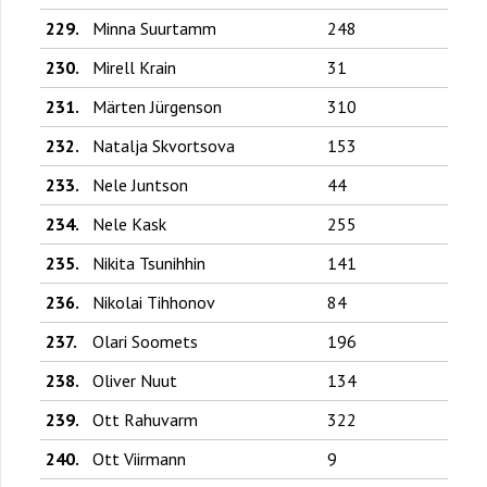
229.
Minna Suurtamm
248
230.
Mirell Krain
31
231.
Märten Jürgenson
310
232.
Natalja Skvortsova
153
233.
Nele Juntson
44
234.
Nele Kask
255
235.
Nikita Tsunihhin
141
236.
Nikolai Tihhonov
84
237.
Olari Soomets
196
238.
Oliver Nuut
134
239.
Ott Rahuvarm
322
240.
Ott Viirmann
9