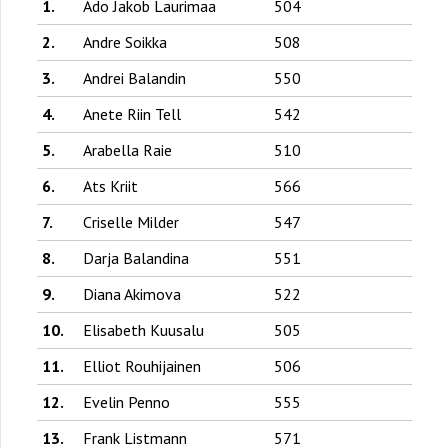
1.
Ado Jakob Laurimaa
504
2.
Andre Soikka
508
3.
Andrei Balandin
550
4.
Anete Riin Tell
542
5.
Arabella Raie
510
6.
Ats Kriit
566
7.
Criselle Milder
547
8.
Darja Balandina
551
9.
Diana Akimova
522
10.
Elisabeth Kuusalu
505
11.
Elliot Rouhijainen
506
12.
Evelin Penno
555
13.
Frank Listmann
571