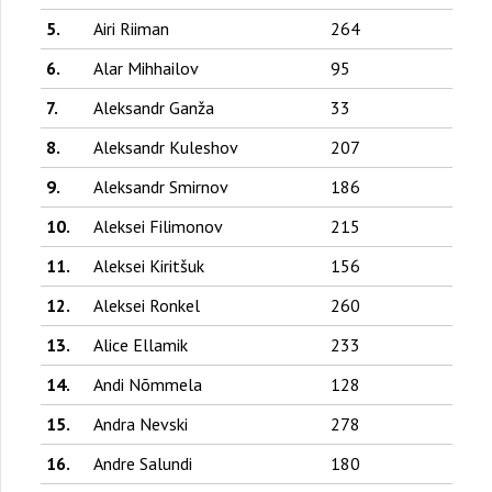
5.
Airi Riiman
264
6.
Alar Mihhailov
95
7.
Aleksandr Ganža
33
8.
Aleksandr Kuleshov
207
9.
Aleksandr Smirnov
186
10.
Aleksei Filimonov
215
11.
Aleksei Kiritšuk
156
12.
Aleksei Ronkel
260
13.
Alice Ellamik
233
14.
Andi Nõmmela
128
15.
Andra Nevski
278
16.
Andre Salundi
180