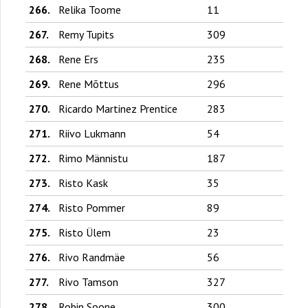
266.
Relika Toome
11
267.
Remy Tupits
309
268.
Rene Ers
235
269.
Rene Mõttus
296
270.
Ricardo Martinez Prentice
283
271.
Riivo Lukmann
54
272.
Rimo Männistu
187
273.
Risto Kask
35
274.
Risto Pommer
89
275.
Risto Ülem
23
276.
Rivo Randmäe
56
277.
Rivo Tamson
327
278.
Robin Soone
300