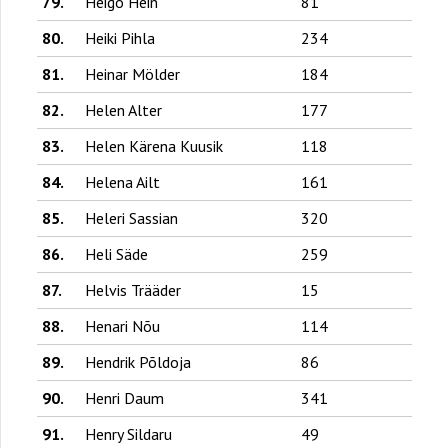
79.
Heigo Hein
81
80.
Heiki Pihla
234
81.
Heinar Mölder
184
82.
Helen Alter
177
83.
Helen Kärena Kuusik
118
84.
Helena Ailt
161
85.
Heleri Sassian
320
86.
Heli Säde
259
87.
Helvis Trääder
15
88.
Henari Nõu
114
89.
Hendrik Põldoja
86
90.
Henri Daum
341
91.
Henry Sildaru
49