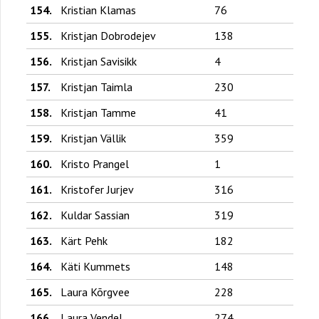
154.
Kristian Klamas
76
155.
Kristjan Dobrodejev
138
156.
Kristjan Savisikk
4
157.
Kristjan Taimla
230
158.
Kristjan Tamme
41
159.
Kristjan Vällik
359
160.
Kristo Prangel
1
161.
Kristofer Jurjev
316
162.
Kuldar Sassian
319
163.
Kärt Pehk
182
164.
Käti Kummets
148
165.
Laura Kõrgvee
228
166.
Laura Vendel
274