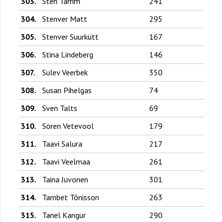
303.
Sten Tamm
241
304.
Stenver Matt
295
305.
Stenver Suurkütt
167
306.
Stina Lindeberg
146
307.
Sulev Veerbek
350
308.
Susan Pihelgas
74
309.
Sven Talts
69
310.
Sören Vetevool
179
311.
Taavi Salura
217
312.
Taavi Veelmaa
261
313.
Taina Juvonen
301
314.
Tambet Tõnisson
263
315.
Tanel Kangur
290