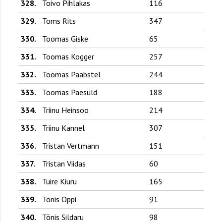
328.
Toivo Pihlakas
116
329.
Toms Rits
347
330.
Toomas Giske
65
331.
Toomas Kogger
257
332.
Toomas Paabstel
244
333.
Toomas Paesüld
188
334.
Triinu Heinsoo
214
335.
Triinu Kannel
307
336.
Tristan Vertmann
151
337.
Tristan Viidas
60
338.
Tuire Kiuru
165
339.
Tõnis Oppi
91
340.
Tõnis Sildaru
98