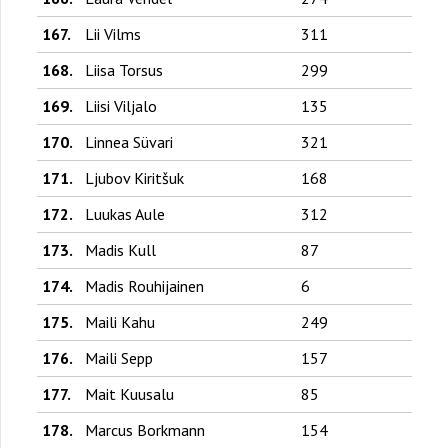
167.
Lii Vilms
311
168.
Liisa Torsus
299
169.
Liisi Viljalo
135
170.
Linnea Süvari
321
171.
Ljubov Kiritšuk
168
172.
Luukas Aule
312
173.
Madis Kull
87
174.
Madis Rouhijainen
6
175.
Maili Kahu
249
176.
Maili Sepp
157
177.
Mait Kuusalu
85
178.
Marcus Borkmann
154