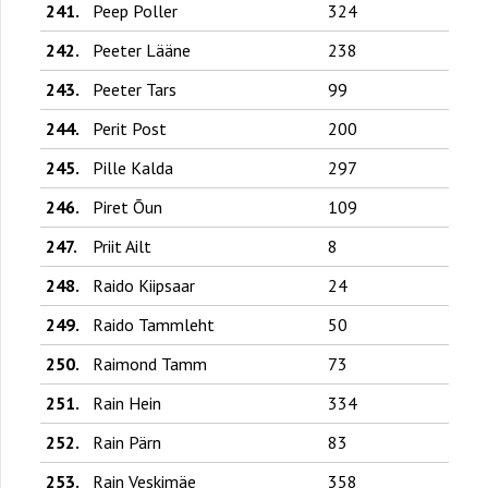
241.
Peep Poller
324
242.
Peeter Lääne
238
243.
Peeter Tars
99
244.
Perit Post
200
245.
Pille Kalda
297
246.
Piret Õun
109
247.
Priit Ailt
8
248.
Raido Kiipsaar
24
249.
Raido Tammleht
50
250.
Raimond Tamm
73
251.
Rain Hein
334
252.
Rain Pärn
83
253.
Rain Veskimäe
358