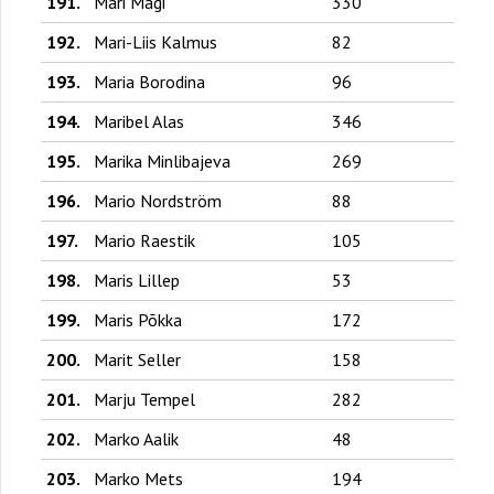
191.
Mari Mägi
330
192.
Mari-Liis Kalmus
82
193.
Maria Borodina
96
194.
Maribel Alas
346
195.
Marika Minlibajeva
269
196.
Mario Nordström
88
197.
Mario Raestik
105
198.
Maris Lillep
53
199.
Maris Põkka
172
200.
Marit Seller
158
201.
Marju Tempel
282
202.
Marko Aalik
48
203.
Marko Mets
194