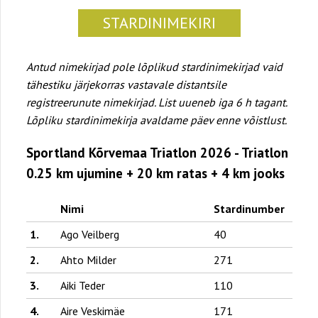
STARDINIMEKIRI
Antud nimekirjad pole lõplikud stardinimekirjad vaid
tähestiku järjekorras vastavale distantsile
registreerunute nimekirjad. List uueneb iga 6 h tagant.
Lõpliku stardinimekirja avaldame päev enne võistlust.
Sportland Kõrvemaa Triatlon 2026 - Triatlon
0.25 km ujumine + 20 km ratas + 4 km jooks
Nimi
Stardinumber
1.
Ago Veilberg
40
2.
Ahto Milder
271
3.
Aiki Teder
110
4.
Aire Veskimäe
171