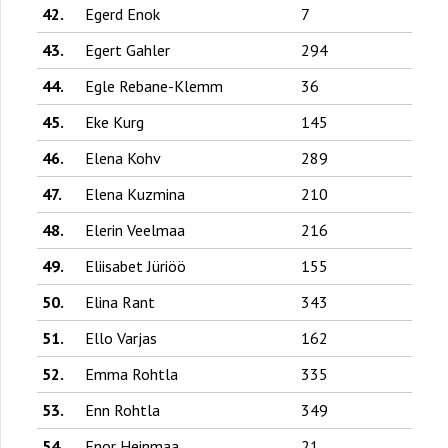
42.
Egerd Enok
7
43.
Egert Gahler
294
44.
Egle Rebane-Klemm
36
45.
Eke Kurg
145
46.
Elena Kohv
289
47.
Elena Kuzmina
210
48.
Elerin Veelmaa
216
49.
Eliisabet Jüriöö
155
50.
Elina Rant
343
51.
Ello Varjas
162
52.
Emma Rohtla
335
53.
Enn Rohtla
349
54.
Enor Heinmaa
21