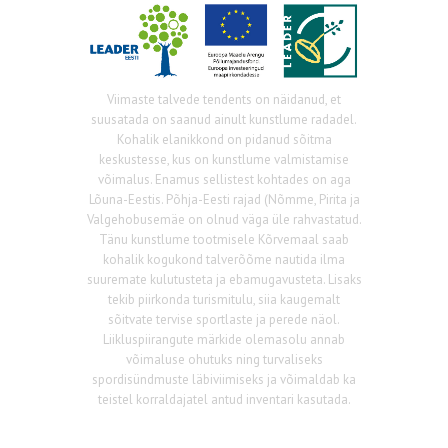
Viimaste talvede tendents on näidanud, et
suusatada on saanud ainult kunstlume radadel.
Kohalik elanikkond on pidanud sõitma
keskustesse, kus on kunstlume valmistamise
võimalus. Enamus sellistest kohtades on aga
Lõuna-Eestis. Põhja-Eesti rajad (Nõmme, Pirita ja
Valgehobusemäe on olnud väga üle rahvastatud.
Tänu kunstlume tootmisele Kõrvemaal saab
kohalik kogukond talverõõme nautida ilma
suuremate kulutusteta ja ebamugavusteta. Lisaks
tekib piirkonda turismitulu, siia kaugemalt
sõitvate tervise sportlaste ja perede näol.
Liikluspiirangute märkide olemasolu annab
võimaluse ohutuks ning turvaliseks
spordisündmuste läbiviimiseks ja võimaldab ka
teistel korraldajatel antud inventari kasutada.