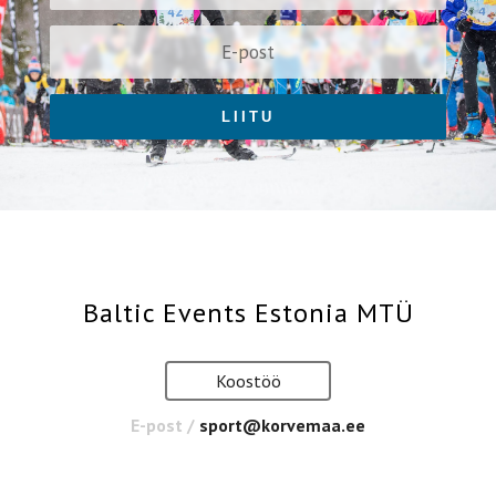
LIITU
Baltic Events Estonia MTÜ
Koostöö
E-post /
sport@korvemaa.ee