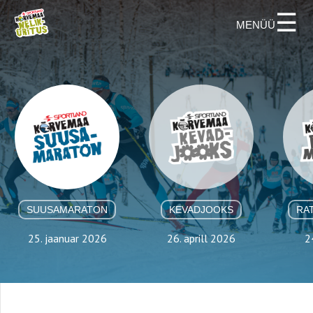
☰
SUUSAMARATON
KEVADJOOKS
RA
25. jaanuar 2026
26. aprill 2026
2